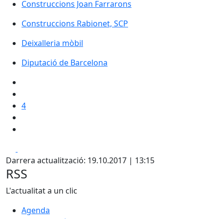
Construccions Joan Farrarons
Construccions Rabionet, SCP
Deixalleria mòbil
Diputació de Barcelona
Diputació de Barcelona
4
Facebook
X
Darrera actualització: 19.10.2017 | 13:15
RSS
L'actualitat a un clic
Agenda