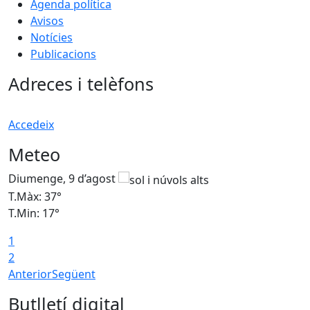
Agenda política
Avisos
Notícies
Publicacions
Adreces i telèfons
Accedeix
Meteo
Diumenge, 9 d’agost
D
T.Màx: 37°
T
T.Min: 17°
T
1
T
2
Anterior
Següent
Butlletí digital