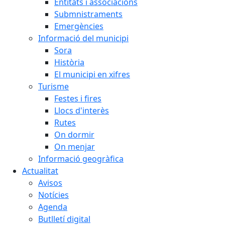
Entitats i associacions
Submnistraments
Emergències
Informació del municipi
Sora
Història
El municipi en xifres
Turisme
Festes i fires
Llocs d'interès
Rutes
On dormir
On menjar
Informació geogràfica
Actualitat
Avisos
Notícies
Agenda
Butlletí digital