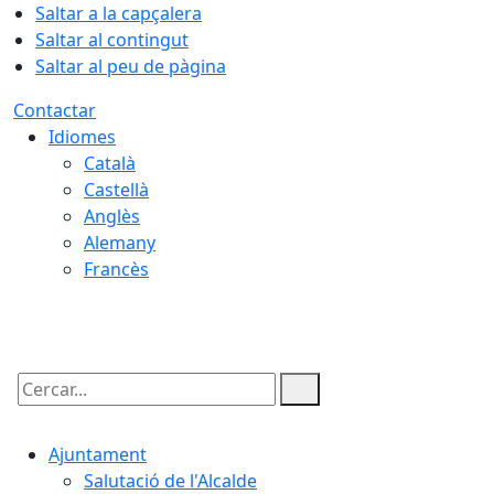
Saltar a la capçalera
Saltar al contingut
Saltar al peu de pàgina
Contactar
Idiomes
Català
Castellà
Anglès
Alemany
Francès
09.08.2026 | 08:23
Cercar:
Ajuntament
Salutació de l'Alcalde