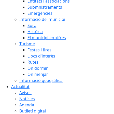
Entitats i associacions
Submnistraments
Emergències
Informació del municipi
Sora
Història
El municipi en xifres
Turisme
Festes i fires
Llocs d'interès
Rutes
On dormir
On menjar
Informació geogràfica
Actualitat
Avisos
Notícies
Agenda
Butlletí digital