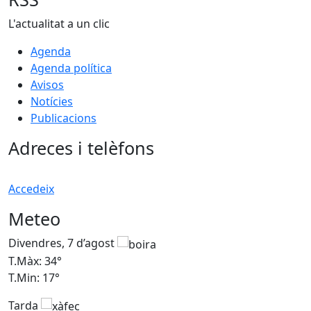
L'actualitat a un clic
Agenda
Agenda política
Avisos
Notícies
Publicacions
Adreces i telèfons
Accedeix
Meteo
Divendres, 7 d’agost
D
T.Màx: 34°
T
T.Min: 17°
T
Tarda
T