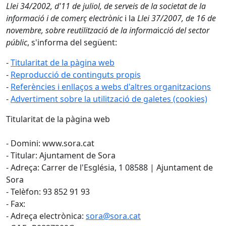
Llei 34/2002, d'11 de juliol, de serveis de la societat de la
informació i de comerç electrònic
i la
Llei 37/2007, de 16 de
novembre, sobre reutilització de la informa
ic
ció del sector
públic
, s'informa del següent:
-
Titularitat de la pàgina web
-
Reproducció de continguts propis
-
Referències i enllaços a webs d'altres organitzacions
-
Advertiment sobre la utilització de galetes (cookies)
Titularitat de la pàgina web
- Domini: www.sora.cat
- Titular: Ajuntament de Sora
- Adreça: Carrer de l'Església, 1 08588 | Ajuntament de
Sora
- Telèfon: 93 852 91 93
- Fax:
- Adreça electrònica:
sora@sora.cat