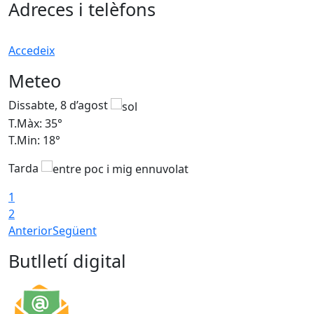
Adreces i telèfons
Accedeix
Meteo
Dissabte, 8 d’agost
D
T.Màx: 35°
T
T.Min: 18°
T
Tarda
T
1
2
Anterior
Següent
Butlletí digital