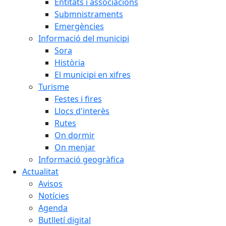
Entitats i associacions
Submnistraments
Emergències
Informació del municipi
Sora
Història
El municipi en xifres
Turisme
Festes i fires
Llocs d'interès
Rutes
On dormir
On menjar
Informació geogràfica
Actualitat
Avisos
Notícies
Agenda
Butlletí digital