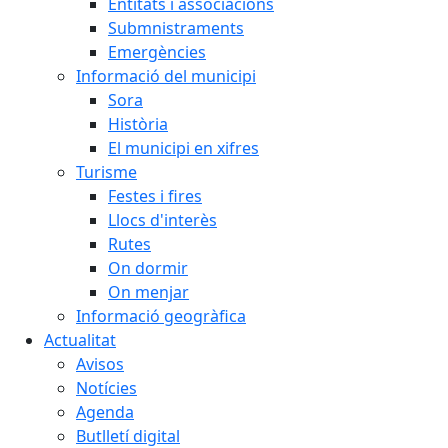
Entitats i associacions
Submnistraments
Emergències
Informació del municipi
Sora
Història
El municipi en xifres
Turisme
Festes i fires
Llocs d'interès
Rutes
On dormir
On menjar
Informació geogràfica
Actualitat
Avisos
Notícies
Agenda
Butlletí digital