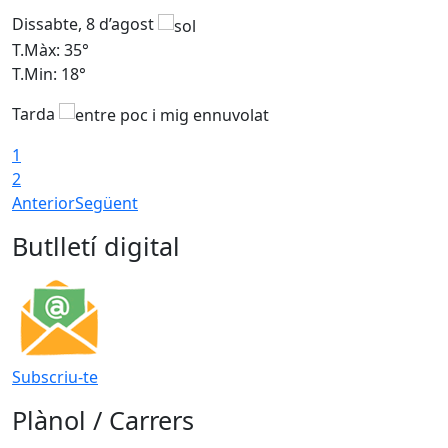
Dissabte, 8 d’agost
D
T.Màx: 35°
T
T.Min: 18°
T
Tarda
T
1
2
Anterior
Següent
Butlletí digital
Subscriu-te
Plànol / Carrers