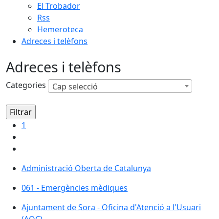
El Trobador
Rss
Hemeroteca
Adreces i telèfons
Adreces i telèfons
Categories
Cap selecció
1
Administració Oberta de Catalunya
Administració Oberta de Catalunya
061 - Emergències mèdiques
061 - Emergències mèdiques
Ajuntament de Sora - Oficina d'Atenció a l'Usuari