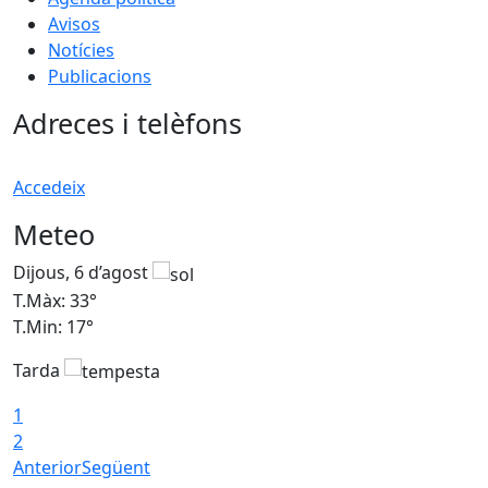
Avisos
Notícies
Publicacions
Adreces i telèfons
Accedeix
Meteo
Dijous, 6 d’agost
D
T.Màx: 33°
T
T.Min: 17°
T
Tarda
T
1
2
Anterior
Següent