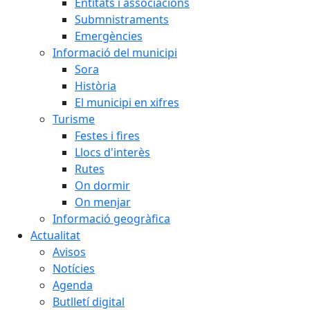
Entitats i associacions
Submnistraments
Emergències
Informació del municipi
Sora
Història
El municipi en xifres
Turisme
Festes i fires
Llocs d'interès
Rutes
On dormir
On menjar
Informació geogràfica
Actualitat
Avisos
Notícies
Agenda
Butlletí digital