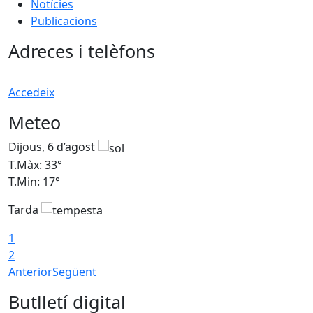
Notícies
Publicacions
Adreces i telèfons
Accedeix
Meteo
Dijous, 6 d’agost
D
T.Màx: 33°
T
T.Min: 17°
T
Tarda
T
1
2
Anterior
Següent
Butlletí digital