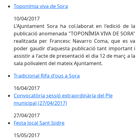
Toponímia viva de Sora
Toponímia viva de Sora
10/04/2017
L'Ajuntament Sora ha col.laborat en l'edició de la
publicació anomenada "TOPONÍMIA VIVA DE SORA"
realitzada per Francesc Navarro Coma, que es va
poder gaudir d'aquesta publicació tant important i
assistir a l'acte de presentació el dia 12 de març a la
sala polivalent del mateix Ajuntament.
Tradicional Rifa d'ous a Sora
Tradicional Rifa d'ous a Sora
16/04/2017
Convocatòria sessió extraordinària del Ple
municipal (27/04/2017)
27/04/2017
Festa local Sant Isidre
15/05/2017