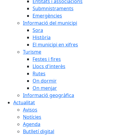
Entitats i associacions
Submnistraments
Emergències
Informació del municipi
Sora
Història
El municipi en xifres
Turisme
Festes i fires
Llocs d'interès
Rutes
On dormir
On menjar
Informació geogràfica
Actualitat
Avisos
Notícies
Agenda
Butlletí digital