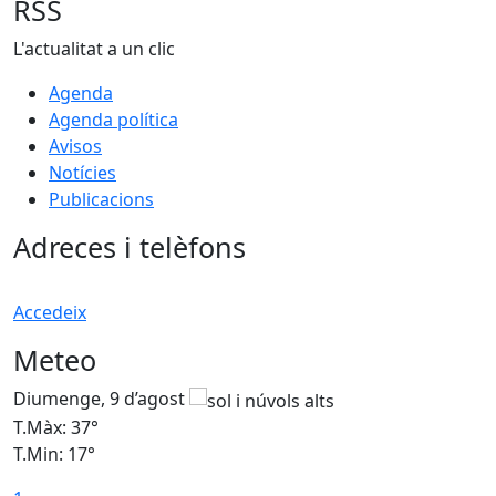
RSS
L'actualitat a un clic
Agenda
Agenda política
Avisos
Notícies
Publicacions
Adreces i telèfons
Accedeix
Meteo
Diumenge, 9 d’agost
D
T.Màx: 37°
T
T.Min: 17°
T