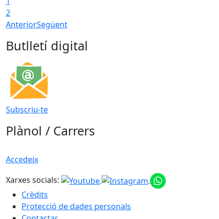
1
T
2
Anterior
Següent
Butlletí digital
Subscriu-te
Plànol / Carrers
Accedeix
Xarxes socials:
Crèdits
Protecció de dades personals
Contactar