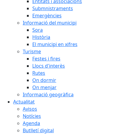
Entitats i associacions
Submnistraments
Emergències
Informació del municipi
Sora
Història
El municipi en xifres
Turisme
Festes i fires
Llocs d'interès
Rutes
On dormir
On menjar
Informació geogràfica
Actualitat
Avisos
Notícies
Agenda
Butlletí digital