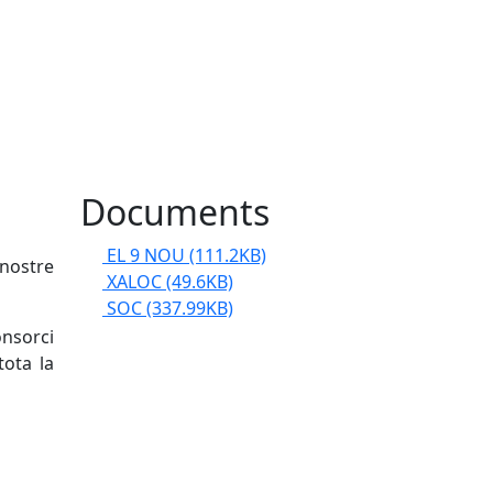
Documents
EL 9 NOU
(111.2KB)
 nostre
XALOC
(49.6KB)
SOC
(337.99KB)
onsorci
tota la