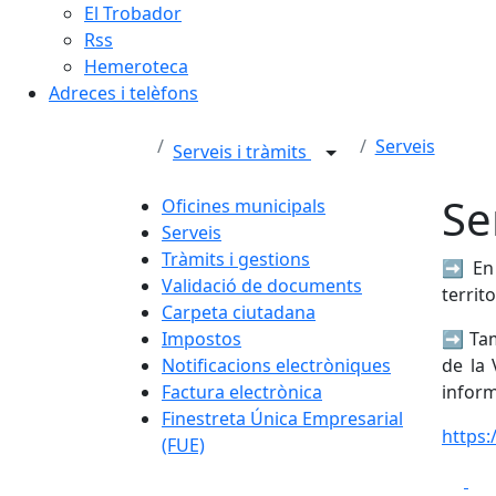
El Trobador
Rss
Hemeroteca
Adreces i telèfons
Serveis
Serveis i tràmits
Se
Oficines municipals
Serveis
Tràmits i gestions
➡️
En
Validació de documents
territo
Carpeta ciutadana
Impostos
➡️ Tam
Notificacions electròniques
de la 
Factura electrònica
inform
Finestreta Única Empresarial
https:
(FUE)
Fa