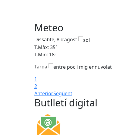
Meteo
Dissabte, 8 d’agost
T.Màx: 35°
T.Min: 18°
Tarda
1
2
Anterior
Següent
Butlletí digital