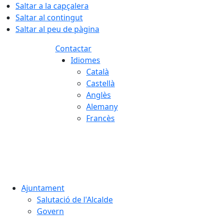
Saltar a la capçalera
Saltar al contingut
Saltar al peu de pàgina
Contactar
Idiomes
Català
Castellà
Anglès
Alemany
Francès
08.08.2026 | 16:15
Ajuntament
Salutació de l'Alcalde
Govern