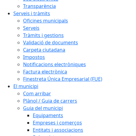
Transparència
Serveis i tràmits
Oficines municipals
Serveis
Tràmits i gestions
Validació de documents
Carpeta ciutadana
Impostos
Notificacions electròniques
Factura electrònica
Finestreta Única Empresarial (FUE)
El municipi
Com arribar
Plànol / Guia de carrers
Guia del municipi
Equipaments
Empreses i comerços
Entitats i associacions