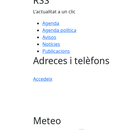
RSS
L'actualitat a un clic
Agenda
Agenda política
Avisos
Notícies
Publicacions
Adreces i telèfons
Accedeix
Meteo