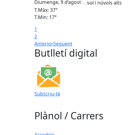
Diumenge, 9 d’agost
T.Màx: 37°
T.Min: 17°
1
2
Anterior
Següent
Butlletí digital
Subscriu-te
Plànol / Carrers
Accedeix