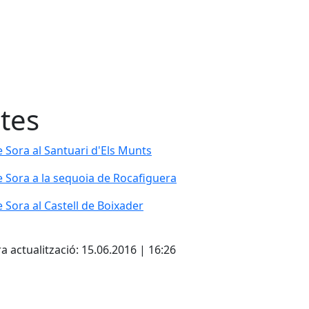
tes
 Sora al Santuari d'Els Munts
 Sora al Santuari d'Els Munts
 Sora a la sequoia de Rocafiguera
 Sora a la sequoia de Rocafiguera
 Sora al Castell de Boixader
 Sora al Castell de Boixader
cebook
X
a actualització: 15.06.2016 | 16:26