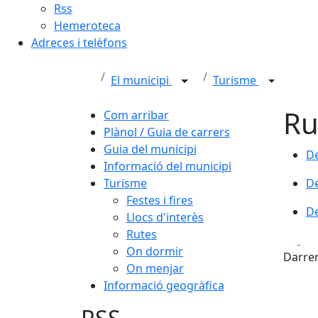
Rss
Hemeroteca
Adreces i telèfons
El municipi
Turisme
Ru
Com arribar
Plànol / Guia de carrers
Guia del municipi
De
De
Informació del municipi
De
Turisme
De
Festes i fires
De
De
Llocs d'interès
Rutes
Fa
On dormir
Darrer
On menjar
Informació geogràfica