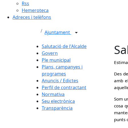
Rss
Hemeroteca
Adreces i telèfons
Ajuntament
Sa
Salutació de l'Alcalde
Govern
Ple municipal
Estimat
Plans, campanyes i
programes
Des de
Anuncis / Edictes
amb el
Perfil de contractant
aquell
Normativa
Som un
Seu electrònica
cosa q
Transparència
manten
punts 