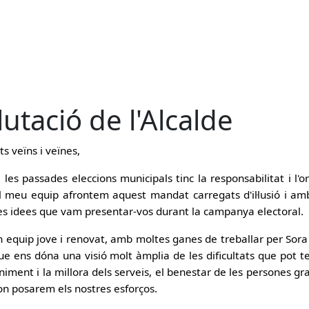
lutació de l'Alcalde
s veïns i veïnes,
 les passades eleccions municipals tinc la responsabilitat i l'o
 meu equip afrontem aquest mandat carregats d'il·lusió i a
es idees que vam presentar-vos durant la campanya electoral.
 equip jove i renovat, amb moltes ganes de treballar per Sora i
ue ens dóna una visió molt àmplia de les dificultats que pot te
iment i la millora dels serveis, el benestar de les persones gr
on posarem els nostres esforços.