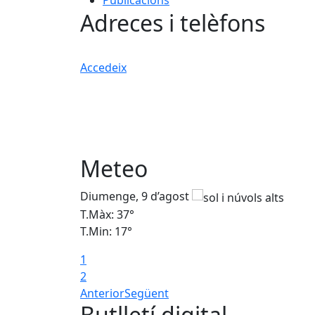
Publicacions
Adreces i telèfons
Accedeix
Meteo
Diumenge, 9 d’agost
T.Màx: 37°
T.Min: 17°
1
2
Anterior
Següent
Butlletí digital