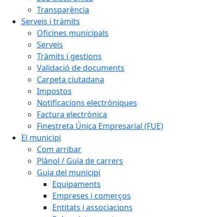
Transparència
Serveis i tràmits
Oficines municipals
Serveis
Tràmits i gestions
Validació de documents
Carpeta ciutadana
Impostos
Notificacions electròniques
Factura electrònica
Finestreta Única Empresarial (FUE)
El municipi
Com arribar
Plànol / Guia de carrers
Guia del municipi
Equipaments
Empreses i comerços
Entitats i associacions