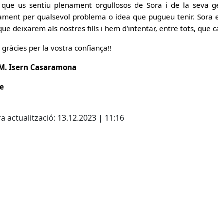
que us sentiu plenament orgullosos de Sora i de la seva g
tament per qualsevol problema o idea que pugueu tenir. Sora el
ue deixarem als nostres fills i hem d'intentar, entre tots, que c
gràcies per la vostra confiança!!
 M. Isern Casaramona
e
cebook
X
a actualització: 13.12.2023 | 11:16