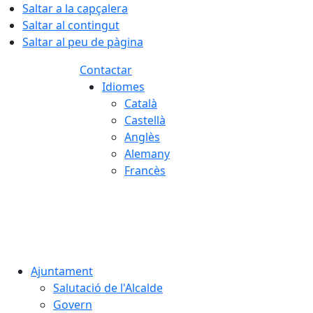
Saltar a la capçalera
Saltar al contingut
Saltar al peu de pàgina
Contactar
Idiomes
Català
Castellà
Anglès
Alemany
Francès
09.08.2026 | 09:27
Ajuntament
Salutació de l'Alcalde
Govern