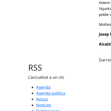
Volem 
l'Ajun
poble q
Moltes 
Josep
Alcald
Fa
Darrer
RSS
L'actualitat a un clic
Agenda
Agenda política
Avisos
Notícies