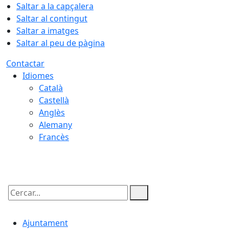
Saltar a la capçalera
Saltar al contingut
Saltar a imatges
Saltar al peu de pàgina
Contactar
Idiomes
Català
Castellà
Anglès
Alemany
Francès
09.08.2026 | 10:57
Cercar:
Ajuntament