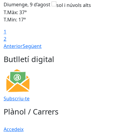
Diumenge, 9 d’agost
D
T.Màx: 37°
T
T.Min: 17°
T
1
T
2
Anterior
Següent
Butlletí digital
Subscriu-te
Plànol / Carrers
Accedeix