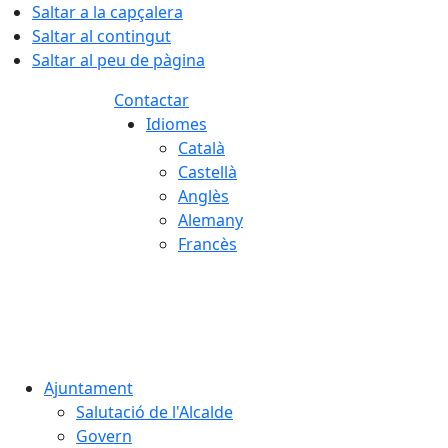
Saltar a la capçalera
Saltar al contingut
Saltar al peu de pàgina
Contactar
Idiomes
Català
Castellà
Anglès
Alemany
Francès
09.08.2026 | 08:41
Ajuntament
Salutació de l'Alcalde
Govern