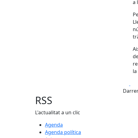
a 
Pe
Ll
nú
tr
Ai
de
re
la
Fa
Darrer
RSS
L'actualitat a un clic
Agenda
Agenda política