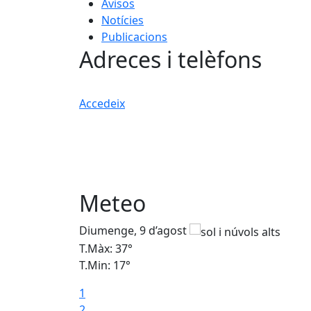
Avisos
Notícies
Publicacions
Adreces i telèfons
Accedeix
Meteo
Diumenge, 9 d’agost
T.Màx: 37°
T.Min: 17°
1
2