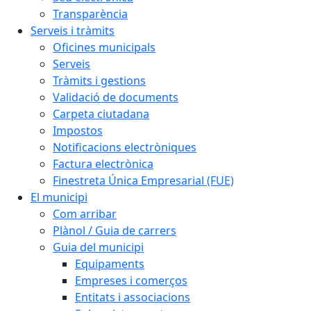
Transparència
Serveis i tràmits
Oficines municipals
Serveis
Tràmits i gestions
Validació de documents
Carpeta ciutadana
Impostos
Notificacions electròniques
Factura electrònica
Finestreta Única Empresarial (FUE)
El municipi
Com arribar
Plànol / Guia de carrers
Guia del municipi
Equipaments
Empreses i comerços
Entitats i associacions