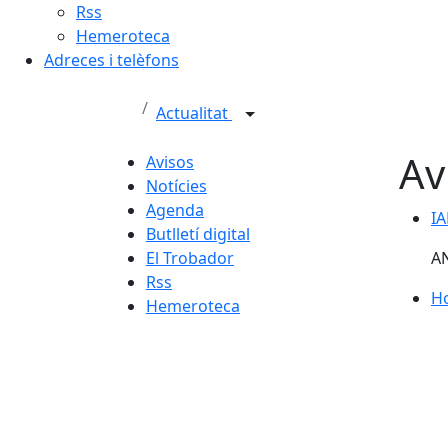
Rss
Hemeroteca
Adreces i telèfons
Actualitat
Av
Avisos
Notícies
Agenda
IA
Butlletí digital
El Trobador
A
Rss
Ho
Hemeroteca