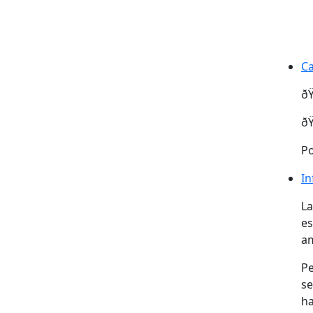
Ca
Ca
ðŸ
ðŸ
Po
In
La
es
am
Pe
se
ha