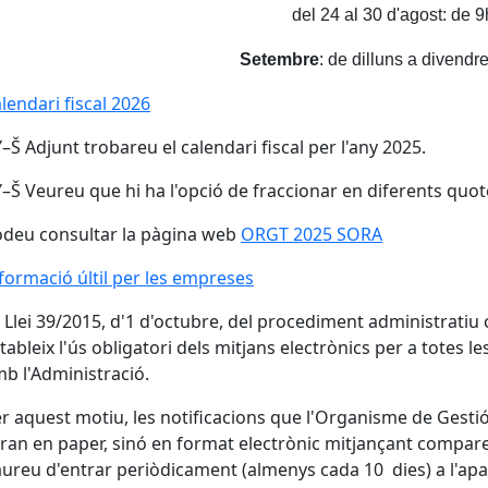
del 24 al 30 d'agost: de 
Setembre
:
de dilluns a divendr
lendari fiscal 2026
lendari fiscal 2026
–Š️
Adjunt trobareu el calendari fiscal per l'any 2025.
–Š️
Veureu que hi ha l'opció de fraccionar en diferents quot
deu consultar la pàgina web
ORGT 2025 SORA
formació últil per les empreses
 Llei 39/2015, d'1 d'octubre, del procediment administratiu
tableix l'ús obligatori dels mitjans electrònics per a totes l
b l'Administració.
r aquest motiu, les notificacions que l'Organisme de Gestió 
ran en paper, sinó en format electrònic mitjançant comparei
ureu d'entrar periòdicament (almenys cada 10 dies) a l'apa