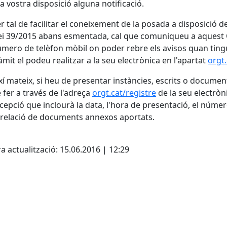
la vostra disposició alguna notificació.
r tal de facilitar el coneixement de la posada a disposició d
ei 39/2015 abans esmentada, cal que comuniqueu a aquest 
mero de telèfon mòbil on poder rebre els avisos quan tingu
àmit el podeu realitzar a la seu electrònica en l'apartat
orgt.
xí mateix, si heu de presentar instàncies, escrits o docume
 fer a través de l'adreça
orgt.cat/registre
de la seu electròni
cepció que inclourà la data, l'hora de presentació, el número 
 relació de documents annexos aportats.
cebook
X
a actualització: 15.06.2016 | 12:29