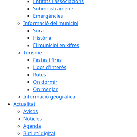
Entitats i associacions
Submnistraments
Emergències
Informació del municipi
Sora
Història
El municipi en xifres
Turisme
Festes i fires
Llocs d'interès
Rutes
On dormir
On menjar
Informació geogràfica
Actualitat
Avisos
Notícies
Agenda
Butlletí digital