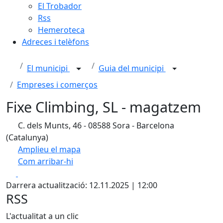
El Trobador
Rss
Hemeroteca
Adreces i telèfons
El municipi
Guia del municipi
Empreses i comerços
Fixe Climbing, SL - magatzem
C. dels Munts, 46 - 08588 Sora - Barcelona
(Catalunya)
Amplieu el mapa
Com arribar-hi
Leaflet
| ©
OpenStreetMap
contributors
Facebook
X
+
Darrera actualització: 12.11.2025 | 12:00
−
RSS
L'actualitat a un clic