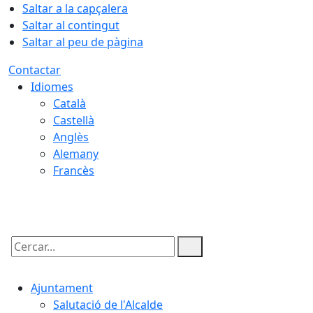
Saltar a la capçalera
Saltar al contingut
Saltar al peu de pàgina
Contactar
Idiomes
Català
Castellà
Anglès
Alemany
Francès
09.08.2026 | 08:29
Cercar:
Ajuntament
Salutació de l'Alcalde