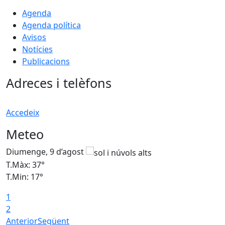
Agenda
Agenda política
Avisos
Notícies
Publicacions
Adreces i telèfons
Accedeix
Meteo
Diumenge, 9 d’agost
D
T.Màx: 37°
T
T.Min: 17°
T
1
T
2
Anterior
Següent