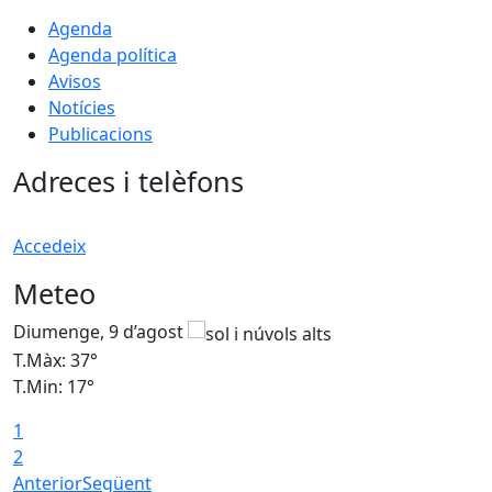
Agenda
Agenda política
Avisos
Notícies
Publicacions
Adreces i telèfons
Accedeix
Meteo
Diumenge, 9 d’agost
D
T.Màx: 37°
T
T.Min: 17°
T
1
T
2
Anterior
Següent