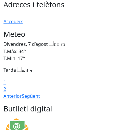
Adreces i telèfons
Accedeix
Meteo
Divendres, 7 d’agost
D
T.Màx: 34°
T
T.Min: 17°
T
Tarda
T
1
2
Anterior
Següent
Butlletí digital