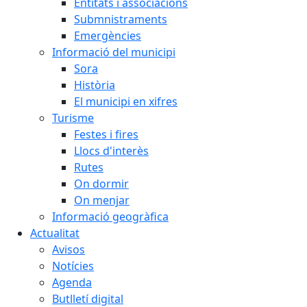
Entitats i associacions
Submnistraments
Emergències
Informació del municipi
Sora
Història
El municipi en xifres
Turisme
Festes i fires
Llocs d'interès
Rutes
On dormir
On menjar
Informació geogràfica
Actualitat
Avisos
Notícies
Agenda
Butlletí digital