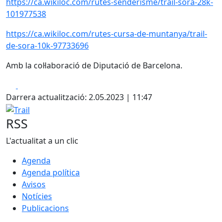
https://ca.wikiloc.com/rutes-senderisme/trail-sora-28k-
101977538
https://ca.wikiloc.com/rutes-cursa-de-muntanya/trail-
de-sora-10k-97733696
Amb la col·laboració de Diputació de Barcelona.
Facebook
X
Darrera actualització: 2.05.2023 | 11:47
Trail
RSS
L'actualitat a un clic
Agenda
Agenda política
Avisos
Notícies
Publicacions