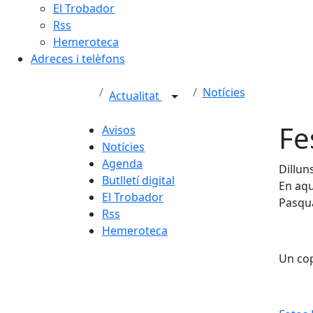
El Trobador
Rss
Hemeroteca
Adreces i telèfons
Notícies
Actualitat
Fe
Avisos
Notícies
Agenda
Dillun
Butlletí digital
En aqu
El Trobador
Pasqua
Rss
Hemeroteca
Un cop