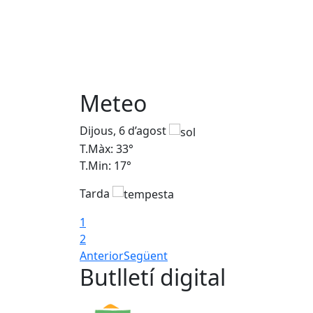
Meteo
Dijous, 6 d’agost
T.Màx: 33°
T.Min: 17°
Tarda
1
2
Anterior
Següent
Butlletí digital