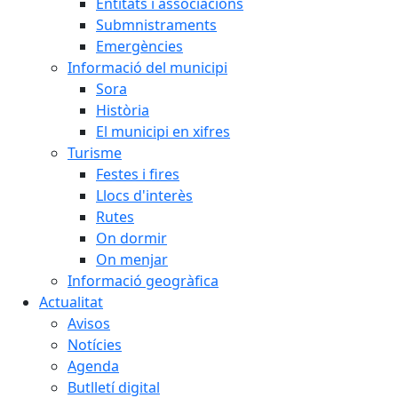
Entitats i associacions
Submnistraments
Emergències
Informació del municipi
Sora
Història
El municipi en xifres
Turisme
Festes i fires
Llocs d'interès
Rutes
On dormir
On menjar
Informació geogràfica
Actualitat
Avisos
Notícies
Agenda
Butlletí digital