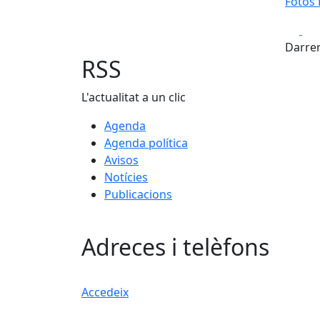
Fotos 
Fa
Darrer
RSS
L'actualitat a un clic
Agenda
Agenda política
Avisos
Notícies
Publicacions
Adreces i telèfons
Accedeix