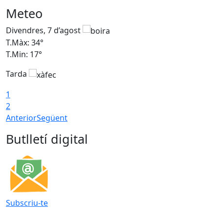
Meteo
Divendres, 7 d’agost
D
T.Màx: 34°
T
T.Min: 17°
T
Tarda
T
1
2
Anterior
Següent
Butlletí digital
Subscriu-te