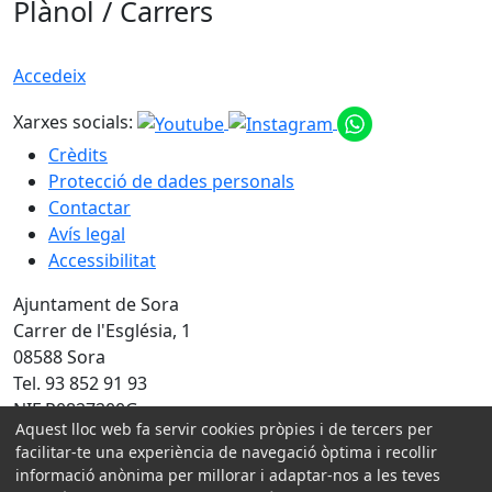
Plànol / Carrers
Accedeix
Xarxes socials:
Crèdits
Protecció de dades personals
Contactar
Avís legal
Accessibilitat
Ajuntament de Sora
Carrer de l'Església, 1
08588 Sora
Tel. 93 852 91 93
NIF P0827200G
Aquest lloc web fa servir cookies pròpies i de tercers per
facilitar-te una experiència de navegació òptima i recollir
Amb la col·laboració de:
informació anònima per millorar i adaptar-nos a les teves