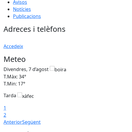
Avisos
Notícies
Publicacions
Adreces i telèfons
Accedeix
Meteo
Divendres, 7 d’agost
D
T.Màx: 34°
T
T.Min: 17°
T
Tarda
T
1
2
Anterior
Següent