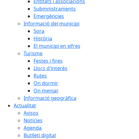
Entitats i associacions
Submnistraments
Emergències
Informació del municipi
Sora
Història
El municipi en xifres
Turisme
Festes i fires
Llocs d'interès
Rutes
On dormir
On menjar
Informació geogràfica
Actualitat
Avisos
Notícies
Agenda
Butlletí digital