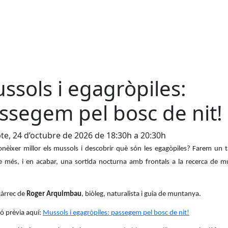
ssols i egagròpiles:
ssegem pel bosc de nit!
te, 24 d’octubre de 2026 de 18:30h a 20:30h
onèixer millor els mussols i descobrir què són les egagòpiles? Farem un ta
e més, i en acabar, una sortida nocturna amb frontals a la recerca de mu
 càrrec de
Roger Arquimbau
, biòleg, naturalista i guia de muntanya.
ió prèvia aquí:
Mussols i egagròpiles: passegem pel bosc de nit!