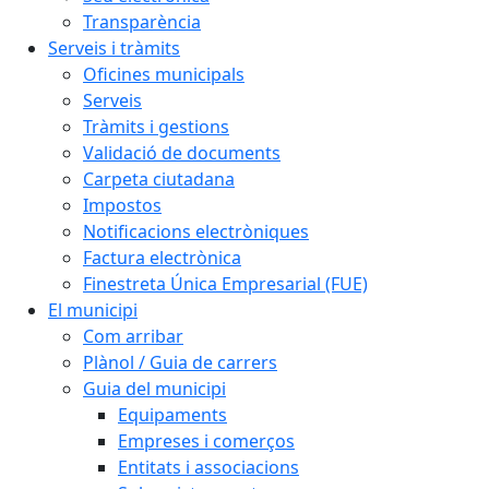
Transparència
Serveis i tràmits
Oficines municipals
Serveis
Tràmits i gestions
Validació de documents
Carpeta ciutadana
Impostos
Notificacions electròniques
Factura electrònica
Finestreta Única Empresarial (FUE)
El municipi
Com arribar
Plànol / Guia de carrers
Guia del municipi
Equipaments
Empreses i comerços
Entitats i associacions