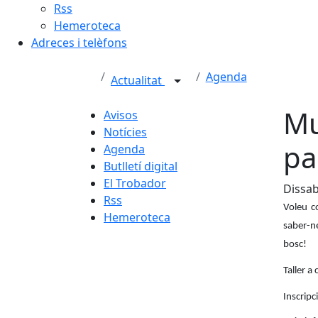
Rss
Hemeroteca
Adreces i telèfons
Agenda
Actualitat
Mu
Avisos
Notícies
pa
Agenda
Butlletí digital
El Trobador
Dissab
Rss
Voleu c
Hemeroteca
saber-n
bosc!
Taller a
Inscripc