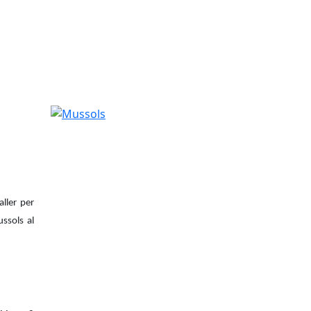
Mussols
ller per
ssols al