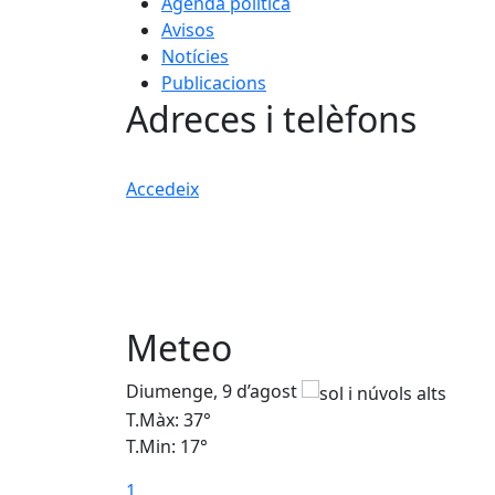
Agenda política
Avisos
Notícies
Publicacions
Adreces i telèfons
Accedeix
Meteo
Diumenge, 9 d’agost
T.Màx: 37°
T.Min: 17°
1