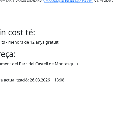
ormació al correu electrònic
p.montesquiu.bisaura@diba.cat
o al telèfon
n cost té:
lts - menors de 12 anys gratuït
eça:
ment del Parc del Castell de Montesquiu
cebook
X
a actualització: 26.03.2026 | 13:08