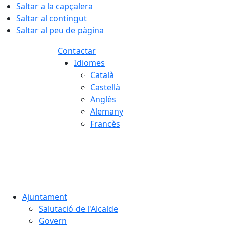
Saltar a la capçalera
Saltar al contingut
Saltar al peu de pàgina
Contactar
Idiomes
Català
Castellà
Anglès
Alemany
Francès
08.08.2026 | 17:33
Ajuntament
Salutació de l'Alcalde
Govern