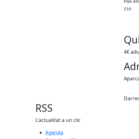
Més inf
210
Qui
4€ adu
Adr
Aparca
Fa
Darrer
RSS
L'actualitat a un clic
Agenda