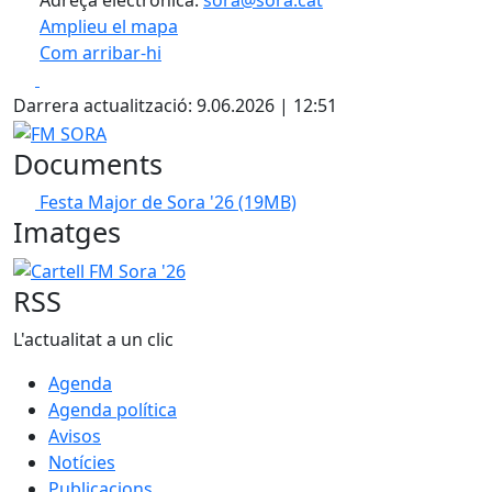
Adreça electrònica:
sora@sora.cat
Amplieu el mapa
Com arribar-hi
Leaflet
| ©
OpenStreetMap
contributors
Facebook
X
+
Darrera actualització: 9.06.2026 | 12:51
−
FM SORA
Documents
Festa Major de Sora '26
(19MB)
Imatges
Cartell FM Sora '26
RSS
L'actualitat a un clic
Agenda
Agenda política
Avisos
Notícies
Publicacions