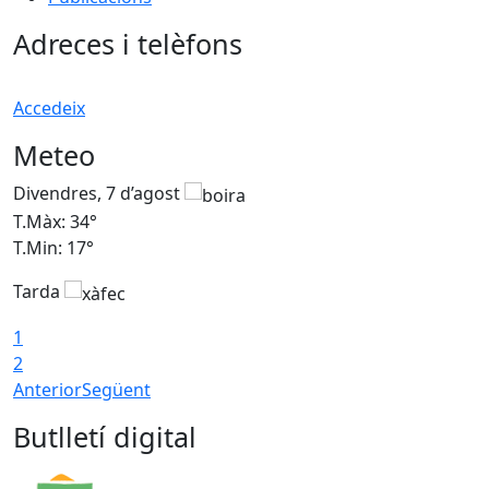
Adreces i telèfons
Accedeix
Meteo
Divendres, 7 d’agost
D
T.Màx: 34°
T
T.Min: 17°
T
Tarda
T
1
2
Anterior
Següent
Butlletí digital