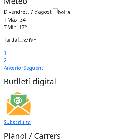
Meteo
Divendres, 7 d’agost
D
T.Màx: 34°
T
T.Min: 17°
T
Tarda
T
1
2
Anterior
Següent
Butlletí digital
Subscriu-te
Plànol / Carrers