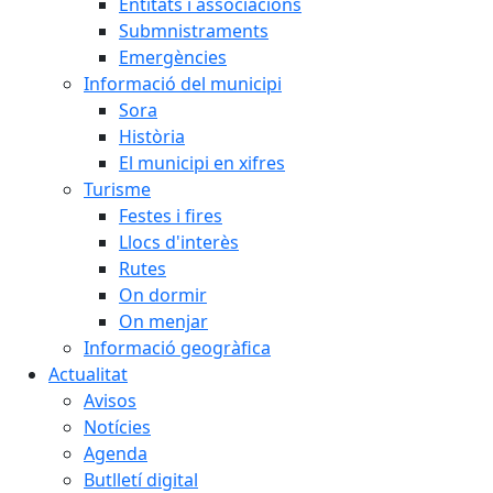
Entitats i associacions
Submnistraments
Emergències
Informació del municipi
Sora
Història
El municipi en xifres
Turisme
Festes i fires
Llocs d'interès
Rutes
On dormir
On menjar
Informació geogràfica
Actualitat
Avisos
Notícies
Agenda
Butlletí digital